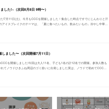
しました!~（次回8月8日 9時〜）
した!7月11日(土)、今月もCCCを開催しました！集合した時点ですでにじんわりと汗
のアイスブレイクのテーマは、 「夏に食べたいもの、飲みたいもの」冷やし中華…
開催しました〜（次回開催7月11日）
回目のCCCを開催しました!今回は大人11名、子ども1名の計12名での開催。参加人数も
かれてノウドひきふね周辺のゴミ拾いに出発しました実は、ノウドで初めてCCC…
2025.12.31 15:05