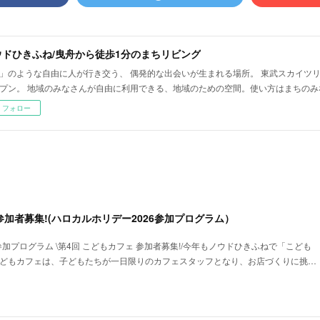
ウドひきふね/曳舟から徒歩1分のまちリビング
」のような自由に人が行き交う、 偶発的な出会いが生まれる場所。 東武スカイツ
プン。 地域のみなさんが自由に利用できる、地域のための空間。使い方はまちのみ
フォロー
参加者募集!(ハロカルホリデー2026参加プログラム）
参加プログラム \第4回 こどもカフェ 参加者募集!/今年もノウドひきふねで「こども
こどもカフェは、子どもたちが一日限りのカフェスタッフとなり、お店づくりに挑…