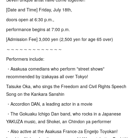
[Date and Time] Friday, July 18th,
doors open at 6:30 p.m.,
performance begins at 7:00 p.m.
[Admission Fee] 3,000 yen (2,500 yen for age 65 over)
～～～～～～～～～～～～～
Performers include:
・Asakusa comedians who perform "street shows"
recommended by izakayas all over Tokyo!
Taisuke Oka, who sings the Freedom and Civil Rights Speech
Song on the Kankara Sanshin
・Accordion DAN, a leading actor in a movie
・The Gokuaku Ichigo Dan band, who rocks in a Japanese
YAKUZA music, and Shokei, an Chindon ya performer
・Also active at the Asakusa France-za Engeijo Toyokan!