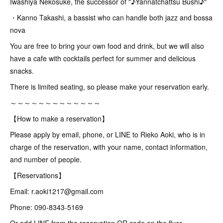
Iwashiya Nekosuke, the successor of "♪Yannatchattsu Bushi♪"
・Kanno Takashi, a bassist who can handle both jazz and bossa
nova
You are free to bring your own food and drink, but we will also
have a cafe with cocktails perfect for summer and delicious
snacks.
There is limited seating, so please make your reservation early.
～～～～～～～～～～～～～
【How to make a reservation】
Please apply by email, phone, or LINE to Rieko Aoki, who is in
charge of the reservation, with your name, contact information,
and number of people.
【Reservations】
Email: r.aoki1217@gmail.com
Phone: 090-8343-5169