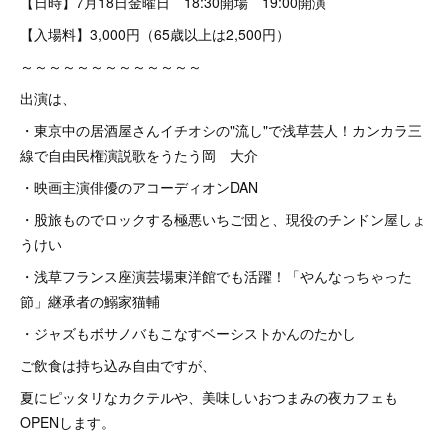
【日時】7月18日金曜日 18:30開場 19:00開演
【入場料】3,000円（65歳以上は2,500円）
～～～～～～～～～～～～～
出演は、
・東京中の居酒屋さんイチオシの"流し"で浅草芸人！カンカラ三
線で自由民権演説歌をうたう岡 大介
・映画主演俳優のアコーディオンDAN
・股旅ものでロックする極悪いちご団と、現役のチンドン屋しょ
うけい
・浅草フランス座演芸場東洋館でも活躍！「やんなっちゃった
節」継承者の鰯家猫輔
・ジャズもボサノバもこなすベーシストかんのたかし
ご飲食は持ち込み自由ですが、
夏にピッタリなカクテルや、美味しいおつまみの夜カフェも
OPENします。