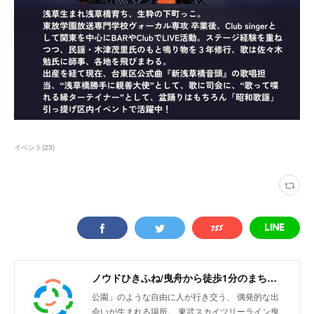
イベント
(
23
)
ノウドひきふね/曳舟から徒歩1分のまちリビング
公園」のような自由に人が行き交う、 偶発的な出
会いが生まれる場所。 東武スカイツリーライン曳