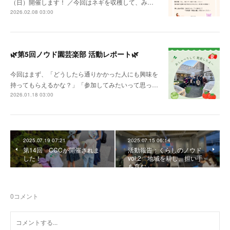
（日）開催します！ ／今回はネギを収穫して、み…
2026.02.08 03:00
🌿第5回ノウド園芸楽部 活動レポート🌿
今回はまず、「どうしたら通りかかった人にも興味を
持ってもらえるかな？」「参加してみたいって思っ…
2026.01.18 03:00
2025.07.19 07:21
2025.07.15 06:14
第14回 CCCが開催されま
活動報告：くらしのノウド
した！
vol.2「地域を耕し、担い手
を育む」
0
コメント