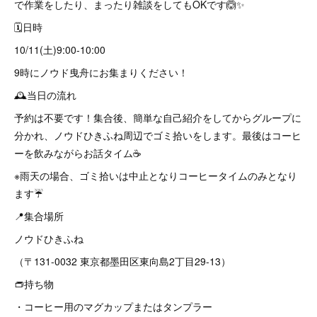
で作業をしたり、まったり雑談をしてもOKです🙆✨
🗓️日時
10/11(土)9:00-10:00
9時にノウド曳舟にお集まりください！
🕰️当日の流れ
予約は不要です！集合後、簡単な自己紹介をしてからグループに
分かれ、ノウドひきふね周辺でゴミ拾いをします。最後はコーヒ
ーを飲みながらお話タイム☕️
※雨天の場合、ゴミ拾いは中止となりコーヒータイムのみとなり
ます☔️
📍集合場所
ノウドひきふね
（〒131-0032 東京都墨田区東向島2丁目29-13）
👝持ち物
・コーヒー用のマグカップまたはタンプラー