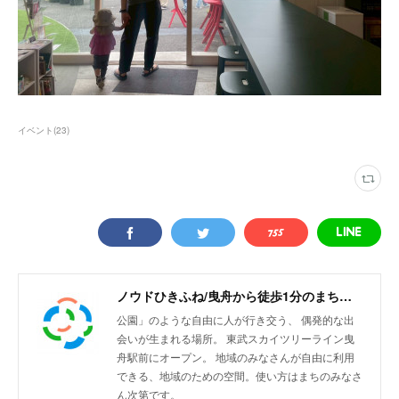
イベント
(
23
)
ノウドひきふね/曳舟から徒歩1分のまちリビング
公園」のような自由に人が行き交う、 偶発的な出
会いが生まれる場所。 東武スカイツリーライン曳
舟駅前にオープン。 地域のみなさんが自由に利用
できる、地域のための空間。使い方はまちのみなさ
ん次第です。