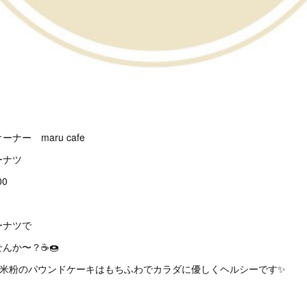
ー maru cafe
ーナツ
00
ーナツで
か〜？☕️🍩
&米粉のパウンドケーキはもちふわでカラダに優しくヘルシーです✨