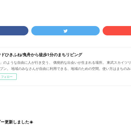
ウドひきふね/曳舟から徒歩1分のまちリビング
」のような自由に人が行き交う、 偶発的な出会いが生まれる場所。 東武スカイツ
プン。 地域のみなさんが自由に利用できる、地域のための空間。使い方はまちのみ
フォロー
ダー更新しました☀️