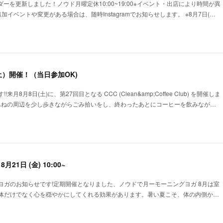
ダーを更新しました！ノウド月曜定休10:00~19:00※イベント・出店により時間が異
イベントや変更がある場合は、随時Instagramでお知らせします。 ※8月7日(…
（土）開催！（当日参加OK)
月8月8日(土)に、第27回目となる CCC (Clean&amp;Coffee Club) を開催しま
きふねの周辺を少し歩きながらごみ拾いをし、終わったあとにコーヒーを飲みなが…
21日 (金) 10:00~
ヨガのお知らせです!定期開催となりました、ノウドで月ーモーニングヨガ 8月は室
体だけでなく心を穏やかにしてくれる効果があります。暑い夏こそ、体の内側か…