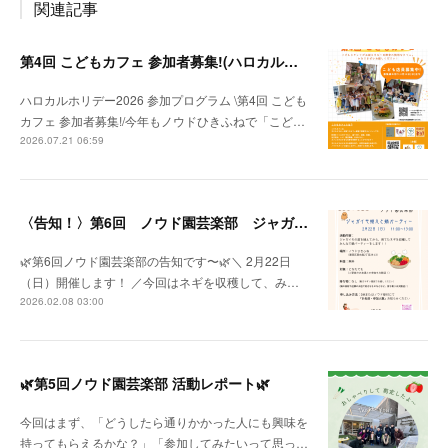
関連記事
第4回 こどもカフェ 参加者募集!(ハロカルホリデー2026参加プログラム）
ハロカルホリデー2026 参加プログラム \第4回 こども
カフェ 参加者募集!/今年もノウドひきふねで「こど…
2026.07.21 06:59
〈告知！〉第6回 ノウド園芸楽部 ジャガイモ植え🥔と鍋パーティー🍲⁈
🌿第6回ノウド園芸楽部の告知です〜🌿＼ 2月22日
（日）開催します！ ／今回はネギを収穫して、み…
2026.02.08 03:00
🌿第5回ノウド園芸楽部 活動レポート🌿
今回はまず、「どうしたら通りかかった人にも興味を
持ってもらえるかな？」「参加してみたいって思っ…