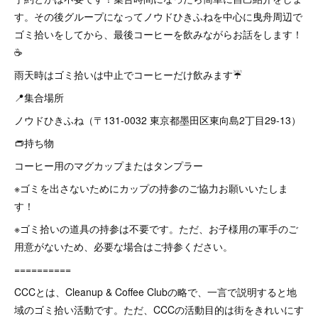
す。その後グループになってノウドひきふねを中心に曳舟周辺で
ゴミ拾いをしてから、最後コーヒーを飲みながらお話をします！
☕️
雨天時はゴミ拾いは中止でコーヒーだけ飲みます☔️
📍集合場所
ノウドひきふね（〒131-0032 東京都墨田区東向島2丁目29-13）
👝持ち物
コーヒー用のマグカップまたはタンプラー
※ゴミを出さないためにカップの持参のご協力お願いいたしま
す！
※ゴミ拾いの道具の持参は不要です。ただ、お子様用の軍手のご
用意がないため、必要な場合はご持参ください。
==========
CCCとは、Cleanup & Coffee Clubの略で、一言で説明すると地
域のゴミ拾い活動です。ただ、CCCの活動目的は街をきれいにす